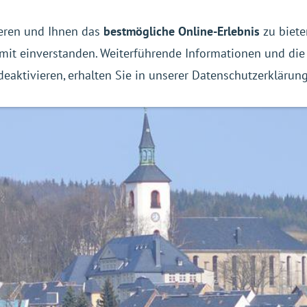
eren und Ihnen das
bestmögliche Online-Erlebnis
zu biete
Rathaus
Wir in Jöhstadt
Kontakt
amit einverstanden. Weiterführende Informationen und die
deaktivieren, erhalten Sie in unserer Datenschutzerklärung