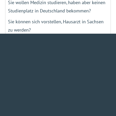
Sie wollen Medizin studieren, haben aber keinen
Studienplatz in Deutschland bekommen?
Sie können sich vorstellen, Hausarzt in Sachsen
zu werden?
Dann gehen Sie mit uns nach Ungarn!
Die Kassenärztliche Vereinigung Sachsen
finanziert Ihr Studium!
zur Webseite
VERANSTALTUNGEN
August 2026
Mo
Di
Mi
Do
Fr
Sa
So