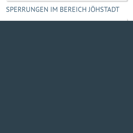
SPERRUNGEN IM BEREICH JÖHSTADT
Über das Informationssystem für Baustellen des
Freistaates Sachsen können Sie sich aktuell über
Straßensperrungen informieren:
Klassische Seite für PC
Optimierte Seite für mobile Geräte
Stoneman Miriquidi Road - Wir sind dabei!